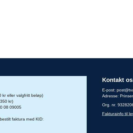
Kontakt os
E-post:
post@tv
kr eller valgfritt beløp)
Adresse: Prinse
(350 kr)
Org. nr. 932820
0 08 09005
Fakturainfo til l
stilt faktura med KID: