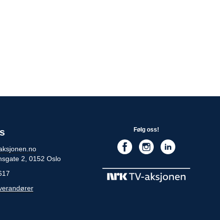
Følg oss!
s
aksjonen.no
nsgate 2, 0152 Oslo
617
everandører