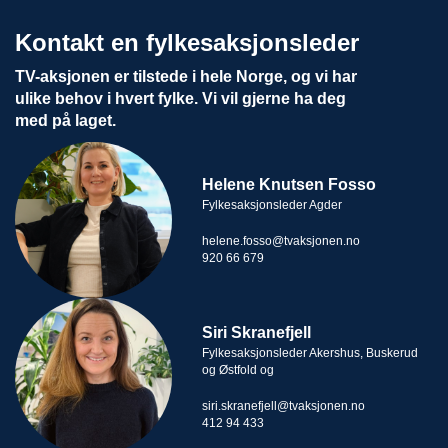
Kontakt en fylkesaksjonsleder
TV-aksjonen er tilstede i hele Norge, og vi har
ulike behov i hvert fylke. Vi vil gjerne ha deg
med på laget.
Helene Knutsen Fosso
Fylkesaksjonsleder Agder
helene.fosso@tvaksjonen.no
920 66 679
Siri Skranefjell
Fylkesaksjonsleder Akershus, Buskerud
og Østfold og
siri.skranefjell@tvaksjonen.no
412 94 433