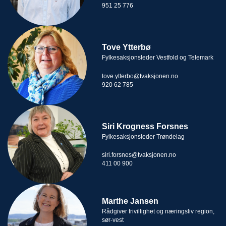
951 25 776
Tove Ytterbø
Fylkesaksjonsleder Vestfold og Telemark
tove.ytterbo@tvaksjonen.no
920 62 785
Siri Krogness Forsnes
Fylkesaksjonsleder Trøndelag
siri.forsnes@tvaksjonen.no
411 00 900
Marthe Jansen
Rådgiver frivillighet og næringsliv region,
sør-vest