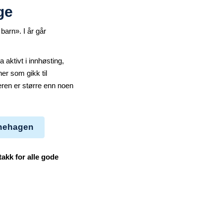
ge
barn». I år går
 aktivt i innhøsting,
er som gikk til
eren er større enn noen
rnehagen
takk for alle gode