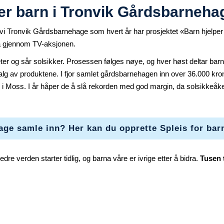
er barn i Tronvik Gårdsbarneha
vi Tronvik Gårdsbarnehage som hvert år har prosjektet «Barn hjelper 
a gjennom TV-aksjonen.
ter og sår solsikker. Prosessen følges nøye, og hver høst deltar barna
alg av produktene. I fjor samlet gårdsbarnehagen inn over 36.000 kron
n i Moss. I år håper de å slå rekorden med god margin, da solsikkeåk
hage samle inn? Her kan du opprette Spleis for ba
re verden starter tidlig, og barna våre er ivrige etter å bidra.
Tusen 