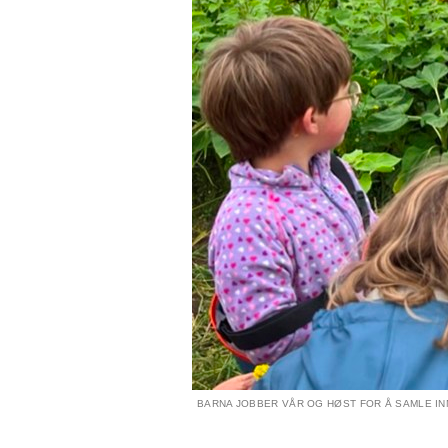
BARNA JOBBER VÅR OG HØST FOR Å SAMLE IN