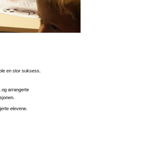
ble en stor suksess.
å og arrangerte
aksjonen.
jerte elevene.