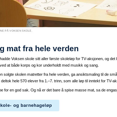
NE PÅ VOKSEN SKOLE.
g mat fra hele verden
adde Voksen skole sitt aller første skoleløp for TV-aksjonen, og det 
 ved at både korps og kor underholdt med musikk og sang.
n solgte skolen matretter fra hele verden, ga ansiktsmaling til de sm
deltok hele 570 elever fra 1.–7. trinn, som alle løp til inntekt for TV-
øpe for en god sak. Og nå er det bare å spise masse mat, sa de engas
 skole- og barnehageløp