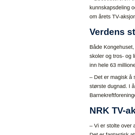
kunnskapsdeling og
om årets TV-aksjon
Verdens s
Både Kongehuset, pr
skoler og tros- og 
inn hele 63 millio
– Det er magisk å 
største dugnad. I 
Barnekreftforening
NRK TV-aks
– Vi er stolte over
Det er fantastisk a