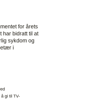
mentet for årets
ar bidratt til at
rlig sykdom og
etær i
ved
 gi til TV-