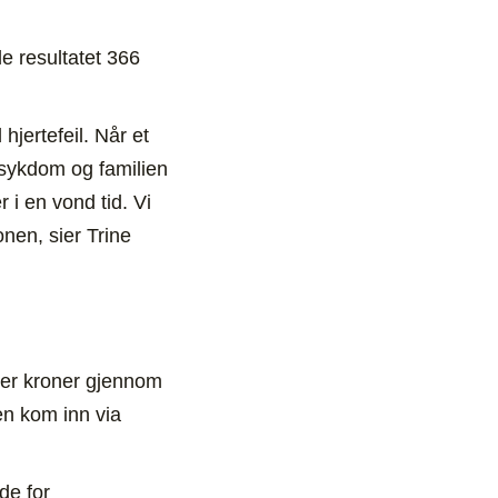
le resultatet 366
hjertefeil. Når et
 sykdom og familien
i en vond tid. Vi
onen, sier Trine
ner kroner gjennom
en kom inn via
de for