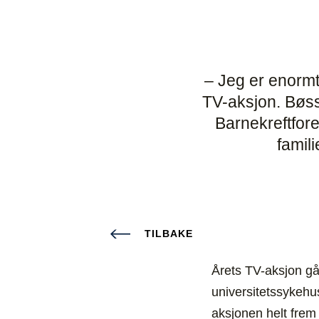
– Jeg er enormt
TV-aksjon. Bøsse
Barnekreftfor
famil
TILBAKE
Årets TV-aksjon gå
universitetssykehu
aksjonen helt frem t