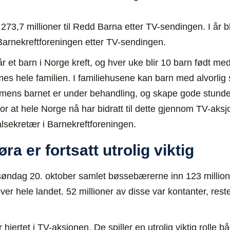
273,7 millioner til Redd Barna etter TV-sendingen. I år b
 Barnekreftforeningen etter TV-sendingen.
 et barn i Norge kreft, og hver uke blir 10 barn født med 
mmes hele familien. I familiehusene kan barn med alvorlig
ns barnet er under behandling, og skape gode stunder 
or at hele Norge nå har bidratt til dette gjennom TV-aksj
alsekretær i Barnekreftforeningen.
øra er fortsatt utrolig viktig
r søndag 20. oktober samlet bøssebærerne inn 123 millio
er hele landet. 52 millioner av disse var kontanter, rest
jertet i TV-aksjonen. De spiller en utrolig viktig rolle bå