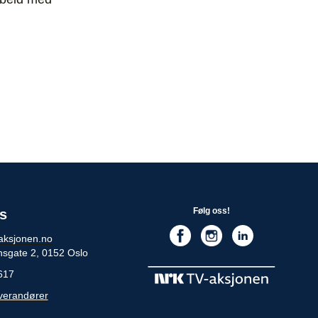
Følg oss!
s
aksjonen.no
nsgate 2, 0152 Oslo
617
everandører