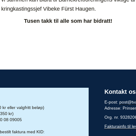
r kringkastingssjef Vibeke Fürst Haugen.
Tusen takk til alle som har bidratt!
Kontakt os
E-post:
post@tv
kr eller valgfritt beløp)
Adresse: Prinse
(350 kr)
Org. nr. 932820
0 08 09005
Fakturainfo til l
stilt faktura med KID: