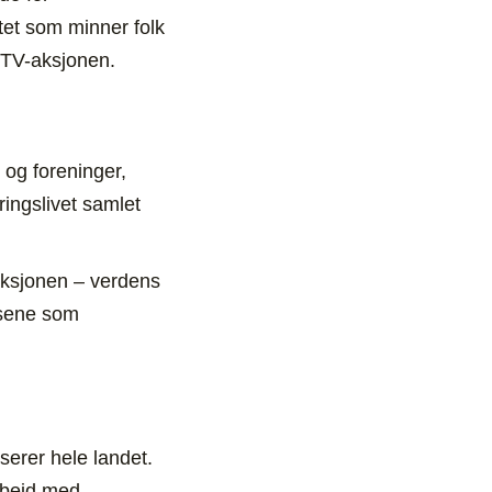
tet som minner folk
or TV-aksjonen.
 og foreninger,
ringslivet samlet
-aksjonen – verdens
husene som
iserer hele landet.
arbeid med