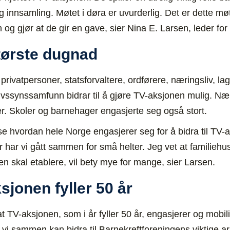
 innsamling. Møtet i døra er uvurderlig. Det er dette mø
 og gjør at de gir en gave, sier Nina E. Larsen, leder f
tørste dugnad
ivatpersoner, statsforvaltere, ordførere, næringsliv, lag
livssynssamfunn bidrar til å gjøre TV-aksjonen mulig. Næ
ner. Skoler og barnehager engasjerte seg også stort.
se hvordan hele Norge engasjerer seg for å bidra til TV
år har vi gått sammen for små helter. Jeg vet at familie
en skal etablere, vil bety mye for mange, sier Larsen.
jonen fyller 50 år
 at TV-aksjonen, som i år fyller 50 år, engasjerer og mobil
t vi sammen kan bidra til Barnekreftforeningens viktige 