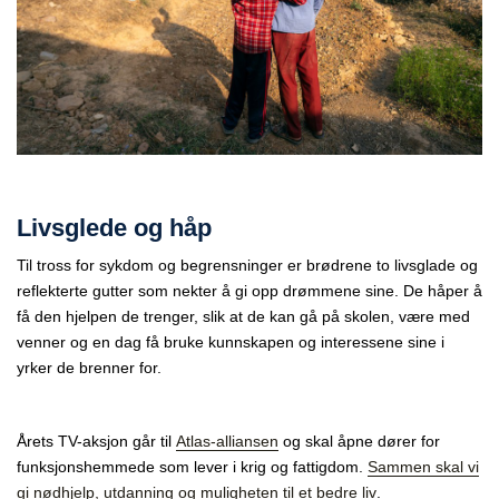
Livsglede og håp
Til tross for sykdom og begrensninger er brødrene to livsglade og
reflekterte gutter som nekter å gi opp drømmene sine. De håper å
få den hjelpen de trenger, slik at de kan gå på skolen, være med
venner og en dag få bruke kunnskapen og interessene sine i
yrker de brenner for.
Årets TV-aksjon går til
Atlas-alliansen
og skal åpne dører for
funksjonshemmede som lever i krig og fattigdom.
Sammen skal vi
gi nødhjelp, utdanning og muligheten til et bedre liv
.