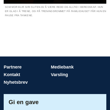
SOM MOR BLIR SIRI SLITEN AV Å VÆRE REDD OG ALLTID I BEREDSKAP. HUN
ER GLAD I Å TRENE, OG PÅ TRENINGSROMMET PÅ FAMILIEHUSET FÅR HUN EN
PAUSE FRA TANKENE.
Partnere
Mediebank
Kontakt
Varsling
Nyhetsbrev
Gi en gave