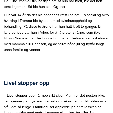
Da Eline Yttervoll fikk beskjed om at hun har kreft, ble det helt
tomt i hjernen. Så ble hun sint. Og trist.
Hun var 14 år da det ble oppdaget kreft i beinet. En sosial og aktiv
hverdag i Tromsø ble byttet ut med sykehusopphold og
behandling.
På disse to årene har hun hatt kreft to ganger.
En
lang periode var hun i Århus for å få protonstråling, som ikke
tilbys i Norge enda. Her bodde hun på familiehuset ved sykehuset
med mamma Siri Hanssen, og de feiret både jul og nyttår langt
unna familie og venner.
Livet stopper opp
– Livet stopper opp når noe slikt skjer. Man tror det nesten ikke.
Jeg kjenner på mye sorg, redsel og usikkerhet, og blir sliten av å
stå i det så lenge. I familiehuset opplevde jeg et fellesskap og
kunne snakke med andre i samme situasjon, forteller Siri.