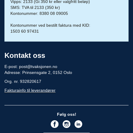
Vipps: 2133 (Gi 350 kr eller valgfritt beløp)
SMS: TVA til 2133 (350 kr)
Kontonummer: 8380 08 09005
Kontonummer ved bestilt faktura med KID:
1503 60 97431
Kontakt oss
E-post:
post@tvaksjonen.no
Adresse: Prinsensgate 2, 0152 Oslo
Org. nr. 932820617
Fakturainfo til leverandører
Følg oss!