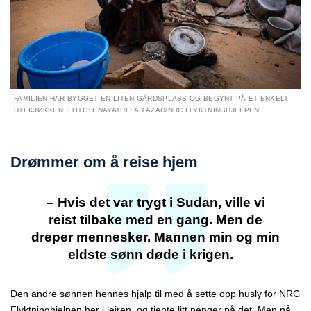
FAMILIEN HAR BYGGET EN LITEN GÅRDSPLASS OG BEGYNT PÅ ET ENKELT
UTEKJØKKEN. FOTO: ENAYATULLAH AZAD/NRC FLYKTNINGHJELPEN
Drømmer om å reise hjem
– Hvis det var trygt i Sudan, ville vi
reist tilbake med en gang. Men de
dreper mennesker. Mannen min og min
eldste sønn døde i krigen.
Den andre sønnen hennes hjalp til med å sette opp husly for NRC
Flyktninghjelpen her i leiren, og tjente litt penger på det. Men nå