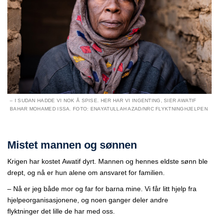
– I SUDAN HADDE VI NOK Å SPISE. HER HAR VI INGENTING, SIER AWATIF
BAHAR MOHAMED ISSA. FOTO: ENAYATULLAH AZAD/NRC FLYKTNINGHJELPEN
Mistet mannen og sønnen
Krigen har kostet
Awatif
dyrt.
Mannen
og hennes
eldste sønn
ble
drept, og n
å er hun alene om ansvaret for familien.
–
Nå er jeg både mor og far for barna mine. Vi får litt hjelp fra
hjelpeorganisasjonene, og noen ganger deler
andre
flyktninger
det lille de har med oss.