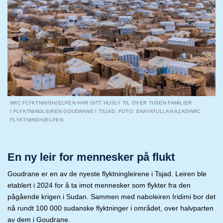
NRC FLYKTNINGHJELPEN HAR GITT HUSLY TIL OVER TUSEN FAMILIER
I FLYKTNINGLEIREN GOUDRANE I TSJAD. FOTO: ENAYATULLAH AZAD/NRC
FLYKTNINGHJELPEN
En ny leir for mennesker på flukt
Goudrane
er en av de nyeste flyktningleirene i Tsjad. Leiren ble
etablert i 2024 for å ta imot mennesker som flykter fra den
pågående krigen i Sudan. Sammen med naboleiren
Iridimi
bor det
nå rundt 100 000 sudanske flyktninger i området, over halvparten
av dem i
Goudrane.