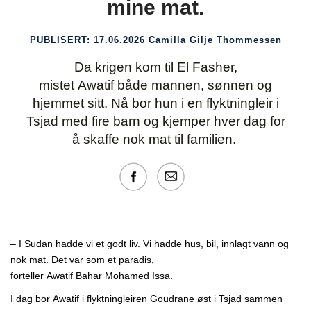
mine mat.
PUBLISERT:
17.06.2026
Camilla Gilje Thommessen
Da krigen kom til El
Fasher,
mistet
Awatif
både mannen, sønnen og
hjemmet sitt. Nå bor hun i en flyktningleir i
Tsjad med fire barn og kjemper hver dag for
å skaffe nok mat til familien.
– I Sudan hadde vi et godt liv. Vi hadde hus, bil, innlagt vann og
nok mat. Det var som et paradis,
forteller
Awatif
Bahar
Mohamed
Issa.
I dag
bor
Awatif
i flyktningleiren
Goudrane
øst i Tsjad sammen