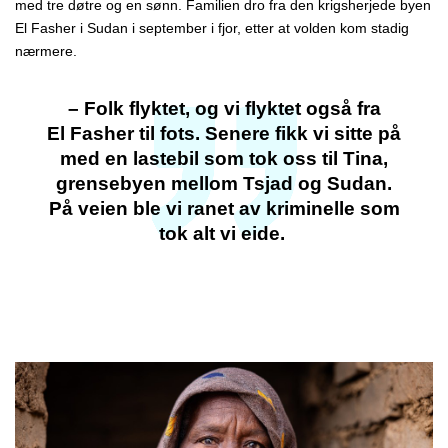
med tre døtre og en sønn. Familien
dro
fra den krigsherjede byen
El
Fasher
i Sudan i september i fjor, etter at volden kom stadig
nærmere.
– Folk flyktet, og vi flyktet også fra
El Fasher til fots. Senere fikk vi sitte på
med en lastebil som tok oss til Tina,
grensebyen mellom Tsjad og Sudan.
På veien ble vi ranet av kriminelle som
tok alt vi eide.