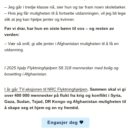
– Jeg går i tredje klasse nå, sier hun og tar fram noen skolebøker.
– Hvis jeg får muligheten til å fortsette utdanningen, vil jeg bli lege
slik at jeg kan hjelpe jenter og kvinner.
Før vi drar, har hun en siste bønn til oss – og resten av
verden:
– Vær så snill, gi alle jenter i Afghanistan muligheten til å få en
utdanning.
I 2025 hjalp Flyktninghjelpen 58.318 mennesker med bolig og
bosetting i Afghanistan.
I år går TV-aksjonen til NRC Flyktninghjelpen
. Sammen skal vi gi
over 400 000 mennesker på flukt fra krig og konflikt i Syria,
Gaza, Sudan, Tsjad, DR Kongo og Afghanistan muligheten til
å skape seg et hjem og en ny fremtid.
Engasjer deg 🧡