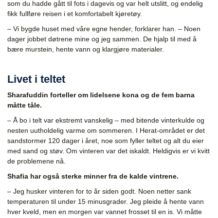
som
du
hadde gått til fots i dagevis og var helt utslitt,
og
endelig
fikk fullføre reisen i et komfortabelt kjøretøy.
– Vi bygde huset med våre egne hender, forklarer han. – Noen
dager jobbet døtrene mine og jeg sammen. De hjalp til med å
bære murstein, hente vann og klargjøre materialer.
Livet i teltet
Sharafuddin forteller om lidelsene kona og de fem barna
måtte tåle.
– Å bo i telt var ekstremt vanskelig – med bitende vinterkulde og
nesten uutholdelig varme om sommeren. I Herat-området er det
sandstormer 120 dager i året, noe som
fyller teltet og alt du eier
med sand og støv. Om vinteren var det iskaldt. Heldigvis er vi kvitt
de problemene nå.
Shafia har også sterke minner fra de kalde vintrene.
– Jeg husker vinteren for to år siden godt. Noen netter sank
temperaturen til under 15
minusgrader. Jeg pleide å hente vann
hver kveld, men en morgen var vannet frosset til en is. Vi måtte