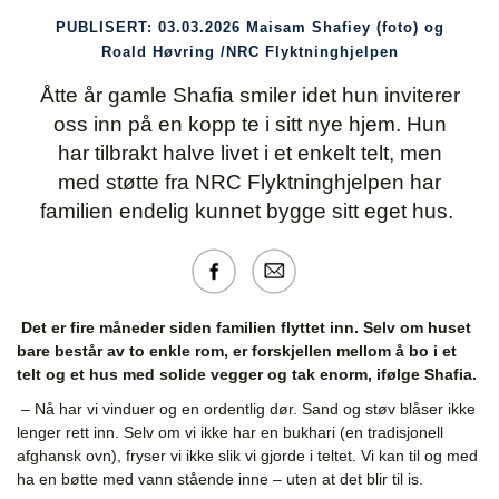
PUBLISERT:
03.03.2026
Maisam Shafiey (foto) og
Roald Høvring /NRC Flyktninghjelpen
Åtte år gamle
Shafia
smiler idet hun inviterer
oss inn på en kopp te i sitt nye hjem. Hun
har tilbrakt halve livet i et enkelt telt, men
med støtte fra
NRC
Flyktninghjelpen har
familien endelig kunnet bygge sitt eget hus.
Det er fire måneder siden familien flyttet inn. Selv om huset
bare består av to enkle rom, er forskjellen mellom å bo i et
telt og et hus med solide vegger og tak enorm, ifølge Shafia.
– Nå har vi vinduer og en ordentlig dør. Sand og støv blåser ikke
lenger rett inn. Selv om vi ikke har en
bukhari
(en tradisjonell
afghansk ovn), fryser vi ikke slik vi gjorde i teltet. Vi kan til og med
ha en bøtte med vann stående inne – uten at det blir til is.