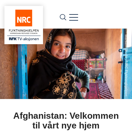
Maisam Shafiey/NRC Flyktninghjelpen
Afghanistan: Velkommen
til vårt nye hjem