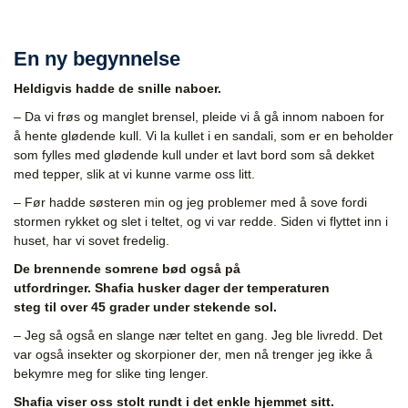
En ny begynnelse
Heldigvis hadde de snille naboer.
– Da vi
frøs og manglet brensel, pleide vi å gå innom naboen for
å hente glødende kull. Vi la kullet i en
sandali
, som er
en beholder
som fylles med glødende kull
under et
lavt bord
som så
dekket
med tepper, slik at
vi kunne varme oss litt.
– Før hadde søsteren min og jeg problemer med å sove fordi
stormen rykket og slet i teltet, og vi var redde. Siden vi flyttet inn i
huset, har vi sovet fredelig.
De brennende somrene bød også på
utfordringer. Shafia husker dager der temperaturen
steg til over 45 grader under stekende sol.
– Jeg så også en slange nær teltet en gang. Jeg ble livredd. Det
var også insekter og skorpioner der, men nå trenger jeg ikke å
bekymre meg for slike ting lenger.
Shafia viser oss stolt rundt i det enkle hjemmet sitt.